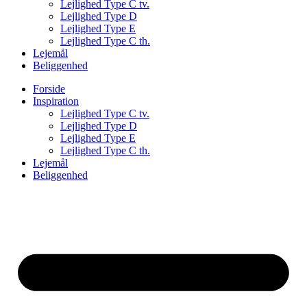
Lejlighed Type C tv.
Lejlighed Type D
Lejlighed Type E
Lejlighed Type C th.
Lejemål
Beliggenhed
Forside
Inspiration
Lejlighed Type C tv.
Lejlighed Type D
Lejlighed Type E
Lejlighed Type C th.
Lejemål
Beliggenhed