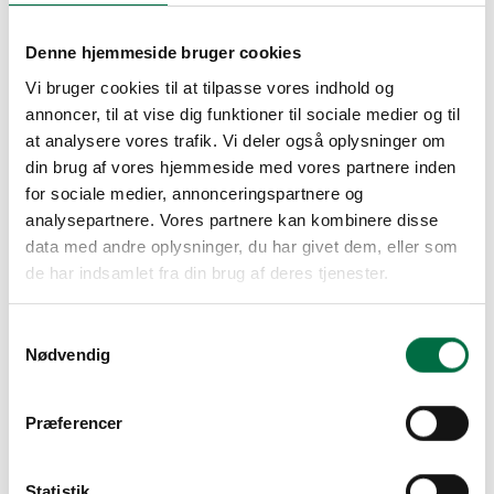
Denne hjemmeside bruger cookies
Vi bruger cookies til at tilpasse vores indhold og
annoncer, til at vise dig funktioner til sociale medier og til
at analysere vores trafik. Vi deler også oplysninger om
din brug af vores hjemmeside med vores partnere inden
Tilmeld mig jeres nyhedsbrev
for sociale medier, annonceringspartnere og
analysepartnere. Vores partnere kan kombinere disse
data med andre oplysninger, du har givet dem, eller som
Send
de har indsamlet fra din brug af deres tjenester.
Fornavn
Efternavn
Samtykkevalg
E-mail
Nødvendig
Telefon
Besked
Nyhedsbrev
Præferencer
Tilmeld mig Strøgbo nyhedsbrev*
Send
Statistik
*Ved at udfylde formularen giver du samtykke til at modtage