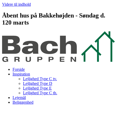
Videre til indhold
Åbent hus på Bakkehøjden - Søndag d.
120 marts
Forside
Inspiration
Lejlighed Type C tv.
Lejlighed Type D
Lejlighed Type E
Lejlighed Type C th.
Lejemål
Beliggenhed