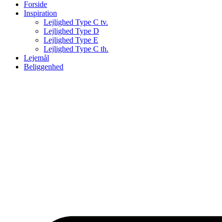
Forside
Inspiration
Lejlighed Type C tv.
Lejlighed Type D
Lejlighed Type E
Lejlighed Type C th.
Lejemål
Beliggenhed