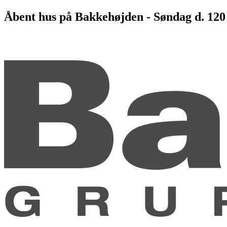
Videre
Åbent hus på Bakkehøjden - Søndag d. 120
til
indhold