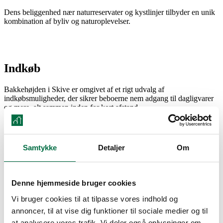
Dens beliggenhed nær naturreservater og kystlinjer tilbyder en unik
kombination af byliv og naturoplevelser.
Indkøb
Bakkehøjden i Skive er omgivet af et rigt udvalg af
indkøbsmuligheder, der sikrer beboerne nem adgang til dagligvarer
og mere, alt sammen inden for kort afstand.
Med Skive Retail Park under opbygning og planlagt til åbning næste
år, vil beboerne snart nyde godt af endnu flere shopping muligheder,
der dækker et bredt spektrum af behov og ønsker, alt sammen i et
Samtykke
Detaljer
Om
naturskønt og centralt beliggende område.
Natur
Denne hjemmeside bruger cookies
Ved Bakkehøjden er naturen lige for hånden. Vinde ligger i
Vi bruger cookies til at tilpasse vores indhold og
udkanten af Skive, omgivet af frodige marker og en betagende
annoncer, til at vise dig funktioner til sociale medier og til
udsigt ud over byen. Her kan du opleve den rolige skønhed i det
omkringliggende landskab og nyde lange gåture i naturen.
at analysere vores trafik. Vi deler også oplysninger om