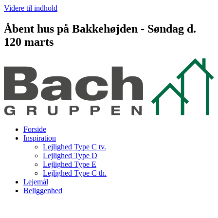
Videre til indhold
Åbent hus på Bakkehøjden - Søndag d.
120 marts
Forside
Inspiration
Lejlighed Type C tv.
Lejlighed Type D
Lejlighed Type E
Lejlighed Type C th.
Lejemål
Beliggenhed