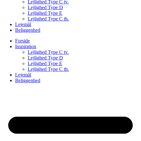
Lejlighed Type C tv.
Lejlighed Type D
Lejlighed Type E
Lejlighed Type C th.
Lejemål
Beliggenhed
Forside
Inspiration
Lejlighed Type C tv.
Lejlighed Type D
Lejlighed Type E
Lejlighed Type C th.
Lejemål
Beliggenhed