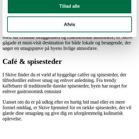
på en af de hyggelige fortovscaféer.
Tillad alle
Gågaden ligger også blot et kvarter fra bakkehøjden, hvorfra du kan
nyde en fantastisk udsigt over byen og det omkringliggende
Afvis
landskab.
Med sin centrale beliggenhed og charmerende atmosfære, er Skive
gågade et must-visit destination for både lokale og besøgende, der
søger en smagsprøve på byens livlige atmosfære.
Café & spisesteder
I Skive finder du et væld af hyggelige caféer og spisesteder, der
tilfredsstiller enhver smag og enhver anledning. Fra trendy
kaffebarer til traditionelle danske spisesteder, byen har noget for
enhver gastronomisk entusiast
Uanset om du er på udkig efter en hurtig bid mad eller en mere
formel middag, er Skive hjemsted for en række spisesteder, der vil
glæde dine smagsløg og give dig en uforglemmelig kulinarisk
oplevelse.