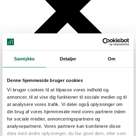
Samtykke
Detaljer
Om
Denne hjemmeside bruger cookies
Forside
Vi bruger cookies til at tilpasse vores indhold og
Inspiration
Lejlighed Type C tv.
annoncer, til at vise dig funktioner til sociale medier og til
Lejlighed Type D
at analysere vores trafik. Vi deler også oplysninger om
Lejlighed Type E
din brug af vores hjemmeside med vores partnere inden
Lejlighed Type C th.
Lejemål
for sociale medier, annonceringspartnere og
Beliggenhed
analysepartnere. Vores partnere kan kombinere disse
data med andre oplysninger, du har givet dem, eller som
Kontakt os