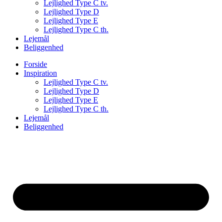
Lejlighed Type C tv.
Lejlighed Type D
Lejlighed Type E
Lejlighed Type C th.
Lejemål
Beliggenhed
Forside
Inspiration
Lejlighed Type C tv.
Lejlighed Type D
Lejlighed Type E
Lejlighed Type C th.
Lejemål
Beliggenhed