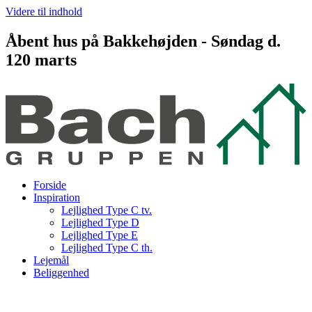
Videre til indhold
Åbent hus på Bakkehøjden - Søndag d.
120 marts
Forside
Inspiration
Lejlighed Type C tv.
Lejlighed Type D
Lejlighed Type E
Lejlighed Type C th.
Lejemål
Beliggenhed