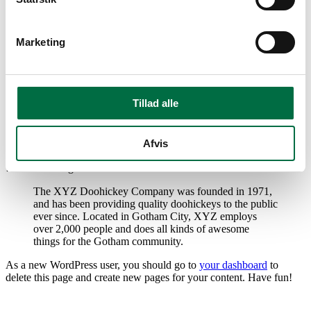
Sample Page
Marketing
This is an example page. It’s different from a blog post because it
will stay in one place and will show up in your site navigation (in
most themes). Most people start with an About page that introduces
them to potential site visitors. It might say something like this:
Tillad alle
Hi there! I’m a bike messenger by day, aspiring actor
by night, and this is my website. I live in Los Angeles,
have a great dog named Jack, and I like piña coladas.
Afvis
(And gettin’ caught in the rain.)
…or something like this:
The XYZ Doohickey Company was founded in 1971,
and has been providing quality doohickeys to the public
ever since. Located in Gotham City, XYZ employs
over 2,000 people and does all kinds of awesome
things for the Gotham community.
As a new WordPress user, you should go to
your dashboard
to
delete this page and create new pages for your content. Have fun!