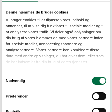
Denne hjemmeside bruger cookies
Vi bruger cookies til at tilpasse vores indhold og
annoncer, til at vise dig funktioner til sociale medier og til
at analysere vores trafik. Vi deler også oplysninger om
din brug af vores hjemmeside med vores partnere inden
for sociale medier, annonceringspartnere og
analysepartnere. Vores partnere kan kombinere disse
data med andre oplysninger, du har givet dem, eller som
de har indsamlet fra din brug af deres tjenester.
Forside
Inspiration
Lejlighed Type C tv.
Samtykkevalg
Lejlighed Type D
Nødvendig
Lejlighed Type E
Lejlighed Type C th.
Lejemål
Beliggenhed
Præferencer
Kontakt os
Statistik