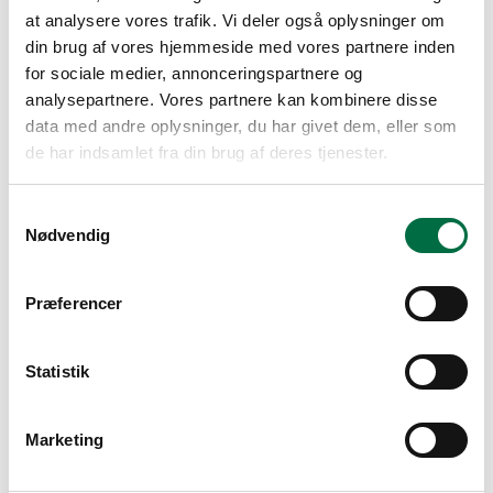
Ja
at analysere vores trafik. Vi deler også oplysninger om
Nej
din brug af vores hjemmeside med vores partnere inden
Din månedlige indkomst
*
for sociale medier, annonceringspartnere og
analysepartnere. Vores partnere kan kombinere disse
Din boligstøtte
ca.
data med andre oplysninger, du har givet dem, eller som
kr.
de har indsamlet fra din brug af deres tjenester.
Denne udregning er kun vejledende*
Din boligstøtte
ca.
Samtykkevalg
kr.
Nødvendig
Denne udregning er kun vejledende*
Din boligstøtte
ca.
kr.
Præferencer
Denne udregning er kun vejledende*
Din boligstøtte
ca.
Statistik
kr.
Denne udregning er kun vejledende*
Fejl
Hov, det ser ud til at du ikke kan få boligstøtte - tjek om du har
Marketing
udfyldt alt korrekt
Søg boligstøtte her