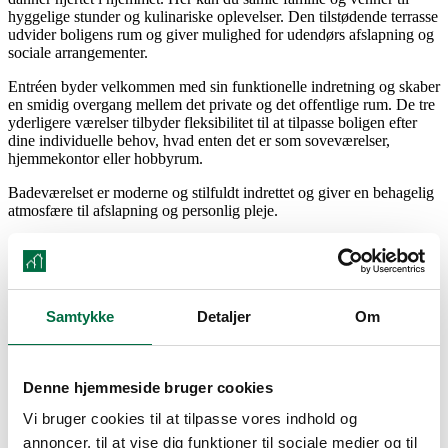
hyggelige stunder og kulinariske oplevelser. Den tilstødende terrasse
udvider boligens rum og giver mulighed for udendørs afslapning og
sociale arrangementer.
Entréen byder velkommen med sin funktionelle indretning og skaber
en smidig overgang mellem det private og det offentlige rum. De tre
yderligere værelser tilbyder fleksibilitet til at tilpasse boligen efter
dine individuelle behov, hvad enten det er som soveværelser,
hjemmekontor eller hobbyrum.
Badeværelset er moderne og stilfuldt indrettet og giver en behagelig
atmosfære til afslapning og personlig pleje.
Boligstøtte udregner
Personer i husstanden
*
1 voksen
Samtykke
Detaljer
Om
2 voksne
3 voksne
Børn
*
4+
Denne hjemmeside bruger cookies
1-3
Vi bruger cookies til at tilpasse vores indhold og
nej
annoncer, til at vise dig funktioner til sociale medier og til
Er du pensionist?
*