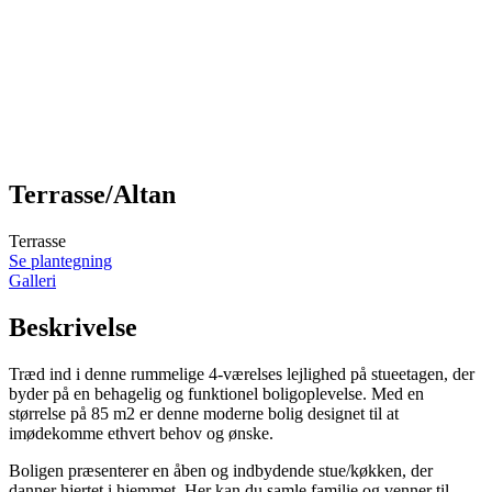
Terrasse/Altan
Terrasse
Se plantegning
Galleri
Beskrivelse
Træd ind i denne rummelige 4-værelses lejlighed på stueetagen, der
byder på en behagelig og funktionel boligoplevelse. Med en
størrelse på 85 m2 er denne moderne bolig designet til at
imødekomme ethvert behov og ønske.
Boligen præsenterer en åben og indbydende stue/køkken, der
danner hjertet i hjemmet. Her kan du samle familie og venner til