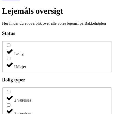
Lejemåls oversigt
Her finder du et overblik over alle vores lejemål på Bakkehøjden
Status
Ledig
Udlejet
Bolig typer
2 værelses
3 værelses