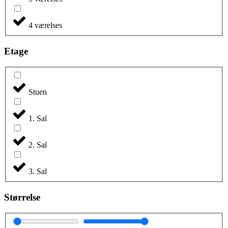
4 værelses
Etage
Stuen
1. Sal
2. Sal
3. Sal
Størrelse