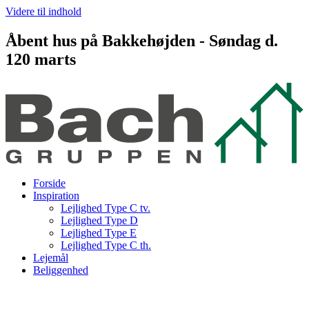
Videre til indhold
Åbent hus på Bakkehøjden - Søndag d.
120 marts
Forside
Inspiration
Lejlighed Type C tv.
Lejlighed Type D
Lejlighed Type E
Lejlighed Type C th.
Lejemål
Beliggenhed