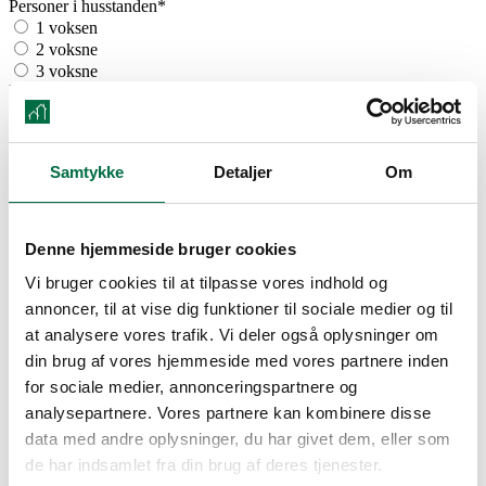
Personer i husstanden
*
1 voksen
2 voksne
3 voksne
Børn
*
4+
1-3
nej
Samtykke
Detaljer
Om
Er du pensionist?
*
Ja
Nej
Din månedlige indkomst
*
Denne hjemmeside bruger cookies
Din boligstøtte
Vi bruger cookies til at tilpasse vores indhold og
ca.
annoncer, til at vise dig funktioner til sociale medier og til
kr.
at analysere vores trafik. Vi deler også oplysninger om
Denne udregning er kun vejledende*
Din boligstøtte
din brug af vores hjemmeside med vores partnere inden
ca.
for sociale medier, annonceringspartnere og
kr.
analysepartnere. Vores partnere kan kombinere disse
Denne udregning er kun vejledende*
Din boligstøtte
data med andre oplysninger, du har givet dem, eller som
ca.
de har indsamlet fra din brug af deres tjenester.
kr.