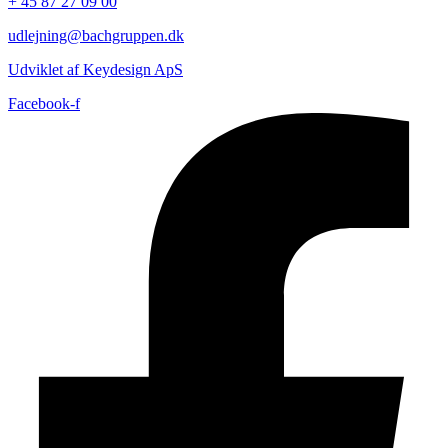
+ 45 87 27 09 00
udlejning@bachgruppen.dk
Udviklet af Keydesign ApS
Facebook-f