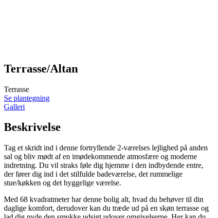
Terrasse/Altan
Terrasse
Se plantegning
Galleri
Beskrivelse
Tag et skridt ind i denne fortryllende 2-værelses lejlighed på anden
sal og bliv mødt af en imødekommende atmosfære og moderne
indretning. Du vil straks føle dig hjemme i den indbydende entre,
der fører dig ind i det stilfulde badeværelse, det rummelige
stue/køkken og det hyggelige værelse.
Med 68 kvadratmeter har denne bolig alt, hvad du behøver til din
daglige komfort, derudover kan du træde ud på en skøn terrasse og
lad dig nyde den smukke udsigt udover omgivelserne. Her kan du