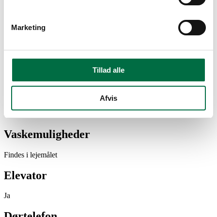
Husdyr
Marketing
Ja, med tilladelse
Delevenlig
Tillad alle
Ja
Parkering
Afvis
Fælles parkering
Vaskemuligheder
Findes i lejemålet
Elevator
Ja
Dørtelefon