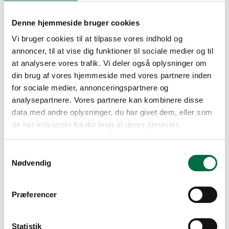
ca.
kr.
Denne hjemmeside bruger cookies
Denne udregning er kun vejledende*
Din boligstøtte
Vi bruger cookies til at tilpasse vores indhold og
ca.
kr.
annoncer, til at vise dig funktioner til sociale medier og til
Denne udregning er kun vejledende*
at analysere vores trafik. Vi deler også oplysninger om
Din boligstøtte
din brug af vores hjemmeside med vores partnere inden
ca.
kr.
for sociale medier, annonceringspartnere og
Denne udregning er kun vejledende*
analysepartnere. Vores partnere kan kombinere disse
Fejl
data med andre oplysninger, du har givet dem, eller som
Hov, det ser ud til at du ikke kan få boligstøtte - tjek om du har
udfyldt alt korrekt
de har indsamlet fra din brug af deres tjenester.
Søg boligstøtte her
Boligtype
Samtykkevalg
Nødvendig
Lejlighed
Præferencer
Uderum
Terrasse
Statistik