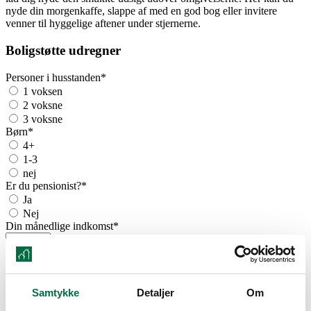
nyde din morgenkaffe, slappe af med en god bog eller invitere
venner til hyggelige aftener under stjernerne.
Boligstøtte udregner
Personer i husstanden
*
1 voksen
2 voksne
3 voksne
Børn
*
4+
1-3
nej
Er du pensionist?
*
Ja
Nej
Din månedlige indkomst
*
Din boligstøtte
ca.
kr.
Denne udregning er kun vejledende*
Samtykke
Detaljer
Om
Din boligstøtte